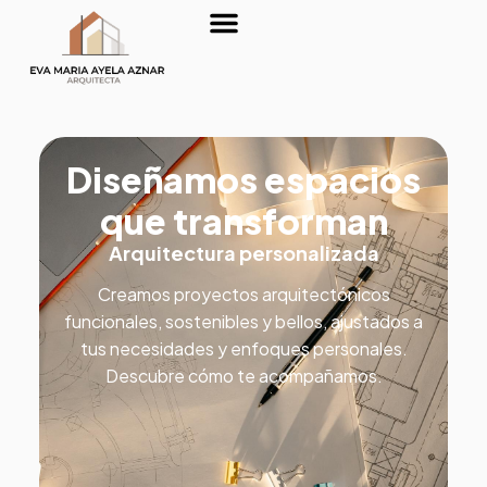
Sobre nosotros
Diseñamos espacios
que transforman
Arquitectura personalizada
Creamos proyectos arquitectónicos
funcionales, sostenibles y bellos, ajustados a
tus necesidades y enfoques personales.
Descubre cómo te acompañamos.